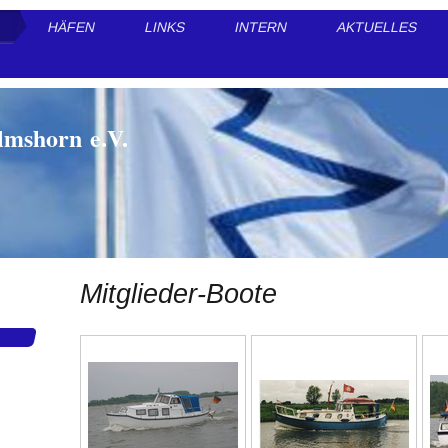
HÄFEN
LINKS
INTERN
AKTUELLES
lmshorn e.V.
Mitglieder-Boote