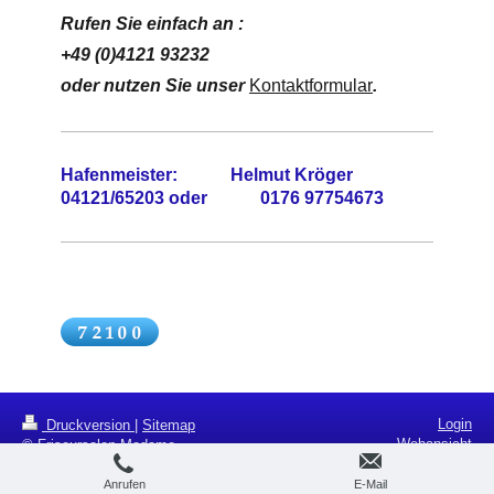
Rufen Sie einfach an :
+49 (0)4121 93232
oder nutzen Sie unser
Kontaktformular
.
Hafenmeister: Helmut Kröger
04121/65203 oder 0176 97754673
Login
Druckversion
|
Sitemap
Webansicht
© Friseursalon Madame
Anrufen
E-Mail